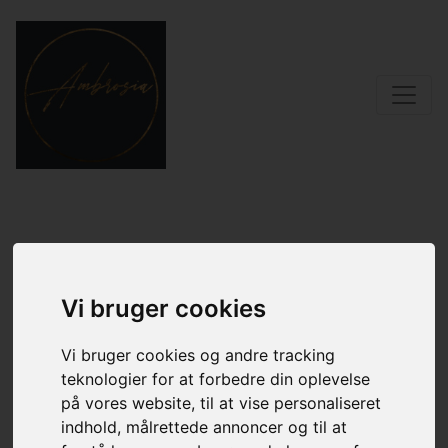
Kontakt os
Vi bruger cookies
Har du spørgsmål, ønsker en tid, eller er du nysgerrig på, hvilken
behandling der passer bedst til dig? Jeg står klar til at hjælpe dig
med personlig rådgivning og booking. Hos Ambrosia begynder
Vi bruger cookies og andre tracking
oplevelsen allerede her – med nærvær, ro og en følelse af luksus.
teknologier for at forbedre din oplevelse
på vores website, til at vise personaliseret
Tag kontakt, og mærk stemningen af velvære fra første øjeblik.
indhold, målrettede annoncer og til at