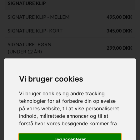
SIGNATURE KLIP
SIGNATURE KLIP - MELLEM
495,00 DKK
SIGNATURE KLIP- KORT
345,00 DKK
SIGNATURE -BØRN
299,00 DKK
(UNDER 12 ÅR)
SIGNATURE KLIP -
650,00 DKK
TRANSFORMATION
Vi bruger cookies
SIGNATURE TRYGHED -
350,00 DKK
Vi bruger cookies og andre tracking
FØRSTE KLIPNING 0-2 ÅR
teknologier for at forbedre din oplevelse
SIGNATURE MASKINE -
på vores website, til at vise personaliseret
199,00 DKK
HELE HOVEDET
indhold, målrettede annoncer og til at
forstå hvor vores besøgende kommer fra.
SIGNATURE PANDEHÅR
95,00 DKK
TILRET
Jeg accepterer